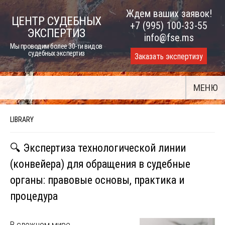
Skip
Ждем ваших заявок!
ЦЕНТР СУДЕБНЫХ
to
+7 (995) 100-33-55
ЭКСПЕРТИЗ
content
info@fse.ms
Мы проводим более 30-ти видов
судебных экспертиз
Заказать экспертизу
МЕНЮ
LIBRARY
🔍 Экспертиза технологической линии
(конвейера) для обращения в судебные
органы: правовые основы, практика и
процедура
В сложном мире