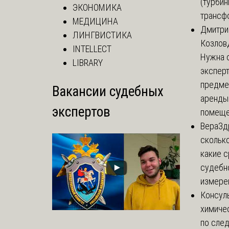
(турбин
ЭКОНОМИКА
трансф
МЕДИЦИНА
Дмитри
ЛИНГВИСТИКА
Козлов
INTELLECT
Нужна 
LIBRARY
эксперт
предме
Вакансии судебных
аренды
экспертов
помеще.
Вера
Зд
сколько
какие 
судебн
измерен
Консул
химиче
по сле