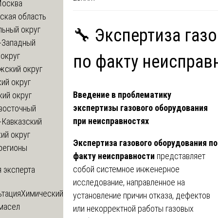
Москва
ская область
льный округ
🔧 Экспертиза газ
-Западный
округ
по факту неисправ
жский округ
ий округ
Введение в проблематику
кий округ
экспертизы газового оборудования
восточный
при неисправностях
-Кавказский
ий округ
Экспертиза газового оборудования по
регионы
факту неисправности
представляет
собой системное инженерное
 эксперта
исследование, направленное на
ьтация
Химический
установление причин отказа, дефектов
 масел
или некорректной работы газовых