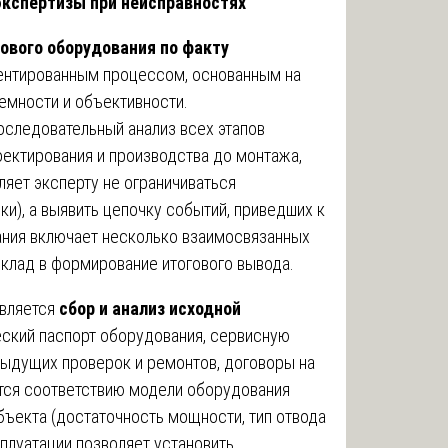
экспертизы при неисправностях
ового оборудования по факту
ентированным процессом, основанным на
емности и объективности.
следовательный анализ всех этапов
оектирования и производства до монтажа,
ляет эксперту не ограничиваться
и), а выявить цепочку событий, приведших к
ания включает несколько взаимосвязанных
вклад в формирование итогового вывода.
является
сбор и анализ исходной
ческий паспорт оборудования, сервисную
едыдущих проверок и ремонтов, договоры на
тся соответствию модели оборудования
ъекта (достаточность мощности, тип отвода
сплуатации позволяет установить,