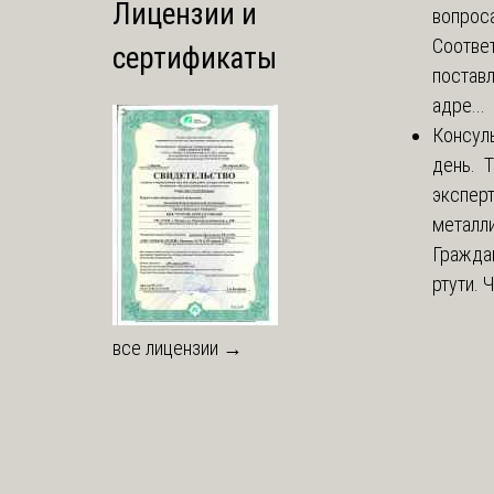
Лицензии и
вопроса
Соответ
сертификаты
постав
адре...
Консул
день. 
экспер
металли
Гражда
ртути. 
все лицензии →