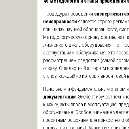
🛠
️ Методология и этапы проведения 
Процедура проведения
экспертизы газ
неисправности
является строго реглам
принципах научной обоснованности, сист
Методологическую основу составляет по
жизненного цикла оборудования – от пр
эксплуатации и обслуживания. Это позво
рассмотрением следствия (самой поломк
отказу. Стандартный алгоритм исследов
этапов, каждый из которых вносит свой 
Начальным и фундаментальным этапом 
документации
. Эксперт изучает техни
книжку, акты ввода в эксплуатацию, пр
обслуживание. Особое внимание уделяе
проектным решениям для конкретного об
продуктов сгорания). Анализ истории эк