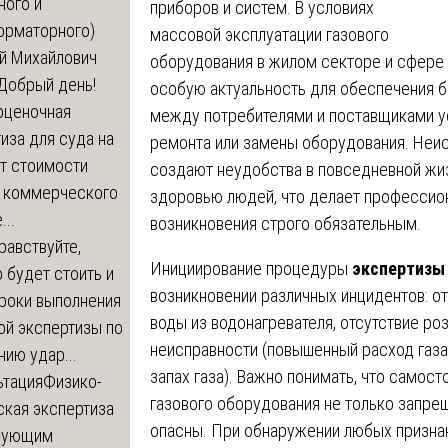
ного и
приборов и систем. В условиях
орматорного)
массовой эксплуатации газового
й Михайлович
оборудования в жилом секторе и сфере
Добрый день!
особую актуальность для обеспечения б
оценочная
между потребителями и поставщиками ус
иза для суда на
ремонта или замены оборудования. Неис
т стоимости
создают неудобства в повседневной жизн
 коммерческого
здоровью людей, что делает профессио
..
возникновения строго обязательным.
равствуйте,
Инициирование процедуры
экспертизы 
 будет стоить и
возникновении различных инцидентов: от 
сроки выполнения
воды из водонагревателя, отсутствие ро
ой экспертизы по
неисправности (повышенный расход газа
ию удар...
запах газа). Важно понимать, что самос
ьтация
Физико-
газового оборудования не только запре
ская экспертиза
опасны. При обнаружении любых призна
дующим