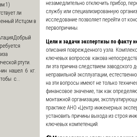
незамедлительно отключить прибор, пере
м:1)
службу или специализированную орган
ствует ли
исследование позволяет перейти от кон
ленный Истцом в
первопричины.
ьтация
Добрый
Цели и задачи экспертизы по факту 
Требуется
описания поврежденного узла. Комплекс
тиза
ключевых вопросов: какова непосредстве
ческой ртути.
ли эта причина следствием заводского 
нин нашел 6 кг.
неправильной эксплуатации, естественно
Чтобы с...
на эти вопросы имеют не только техниче
финансовое значение, так как определяю
монтажной организации, эксплуатирующе
практике АНО «Центр инженерных экспе
установить причины выхода из строя инж
ключевых компетенций.