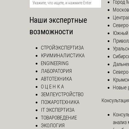
Город 
Москов
Центра
Наши экспертные
Северо
возможности
Южный 
Привол
СТРОЙЭКСПЕРТИЗА
Уральск
КРИМИНАЛИСТИКА
Сибирс
ENGINEERING
Дальне
ЛАБОРАТОРИЯ
Северо
АВТОТЕХНИКА
Крымск
О Ц Е Н К А
Новые 
ЗЕМЛЕУСТРОЙСТВО
Консультация
ПОЖАРОТЕХНИКА
IT ЭКСПЕРТИЗА
Консул
ТОВАРОВЕДЕНИЕ
анализ
ЭКОЛОГИЯ