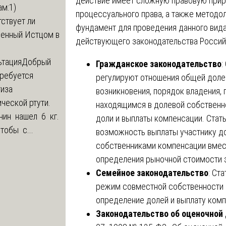
действие имеет сложную правовую прир
м:1)
процессуального права, а также методо
ствует ли
фундамент для проведения данного вида
ленный Истцом в
действующего законодательства Росси
ьтация
Добрый
Гражданское законодательство
:
Требуется
регулируют отношения общей доле
тиза
возникновения, порядок владения,
ческой ртути.
находящимся в долевой собственно
нин нашел 6 кг.
доли и выплаты компенсации. Стат
Чтобы с...
возможность выплаты участнику д
собственниками компенсации вмест
определения рыночной стоимости э
Семейное законодательство
: Ст
режим совместной собственности с
определение долей и выплату комп
Законодательство об оценочной