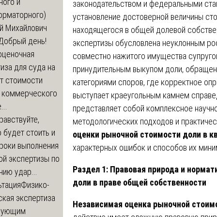
ного и
законодательством и федеральными ста
орматорного)
установление достоверной величины ст
й Михайлович
находящегося в общей долевой собствен
Добрый день!
экспертизы обусловлена неуклонным рос
оценочная
совместно нажитого имущества супруго
иза для суда на
принудительным выкупом доли, обращен
т стоимости
категориями споров, где корректное оп
 коммерческого
выступает краеугольным камнем справе
..
представляет собой комплексное научн
равствуйте,
методологических подходов и практиче
 будет стоить и
оценки рыночной стоимости доли в к
сроки выполнения
характерных ошибок и способов их мини
ой экспертизы по
Раздел 1: Правовая природа и нормат
ию удар...
доли в праве общей собственности
ьтация
Физико-
ская экспертиза
Независимая оценка рыночной стоимо
дующим