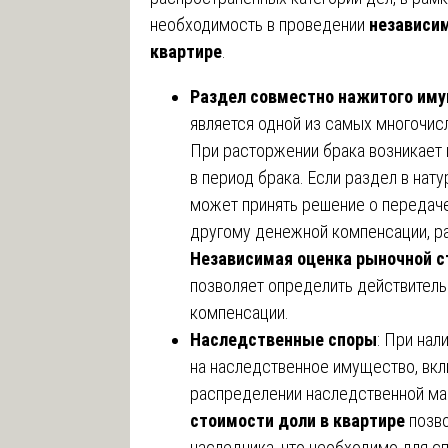
необходимость в проведении
независим
квартире
.
Раздел совместно нажитого иму
является одной из самых многочис
При расторжении брака возникает 
в период брака. Если раздел в на
может принять решение о передаче
другому денежной компенсации, ра
Независимая оценка рыночной с
позволяет определить действител
компенсации.
Наследственные споры
: При на
на наследственное имущество, вкл
распределении наследственной м
стоимости доли в квартире
позв
наследника, что необходимо для с