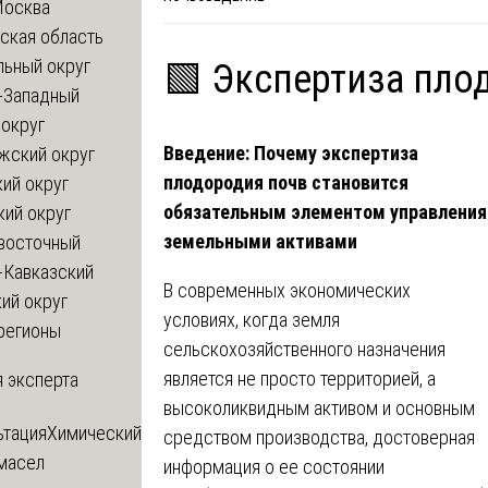
Москва
ская область
льный округ
🟩 Экспертиза пло
-Западный
округ
Введение: Почему экспертиза
жский округ
плодородия почв становится
ий округ
обязательным элементом управления
кий округ
земельными активами
восточный
-Кавказский
В современных экономических
ий округ
условиях, когда земля
регионы
сельскохозяйственного назначения
является не просто территорией, а
 эксперта
высоколиквидным активом и основным
ьтация
Химический
средством производства, достоверная
 масел
информация о ее состоянии