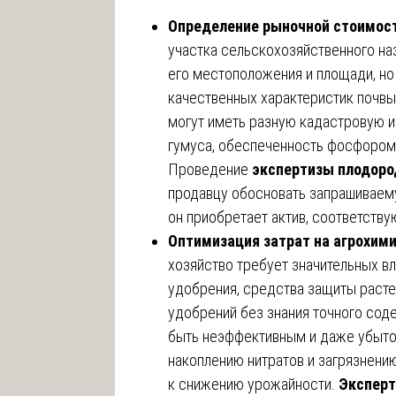
Определение рыночной стоимост
участка сельскохозяйственного на
его местоположения и площади, но 
качественных характеристик почвы
могут иметь разную кадастровую 
гумуса, обеспеченность фосфором 
Проведение
экспертизы плодоро
продавцу обосновать запрашиваемую
он приобретает актив, соответств
Оптимизация затрат на агрохим
хозяйство требует значительных в
удобрения, средства защиты расте
удобрений без знания точного сод
быть неэффективным и даже убыто
накоплению нитратов и загрязнени
к снижению урожайности.
Эксперт