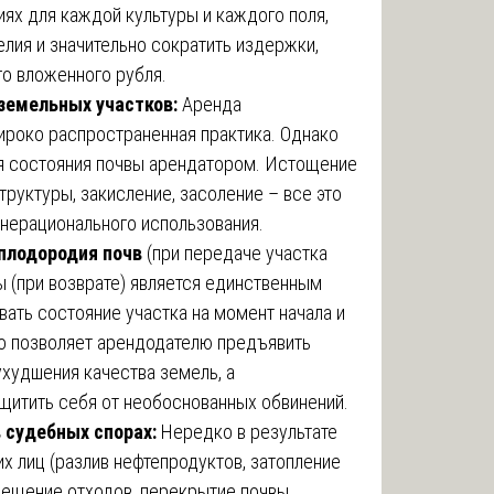
иях для каждой культуры и каждого поля,
лия и значительно сократить издержки,
го вложенного рубля.
 земельных участков:
Аренда
ироко распространенная практика. Однако
я состояния почвы арендатором. Истощение
труктуры, закисление, засоление – все это
 нерационального использования.
плодородия почв
(при передаче участка
ы (при возврате) является единственным
ть состояние участка на момент начала и
о позволяет арендодателю предъявить
ухудшения качества земель, а
щитить себя от необоснованных обвинений.
 судебных спорах:
Нередко в результате
х лиц (разлив нефтепродуктов, затопление
мещение отходов, перекрытие почвы