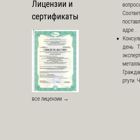
Лицензии и
вопроса
Соответ
сертификаты
постав
адре...
Консул
день. 
экспер
металли
Гражда
ртути. 
все лицензии →