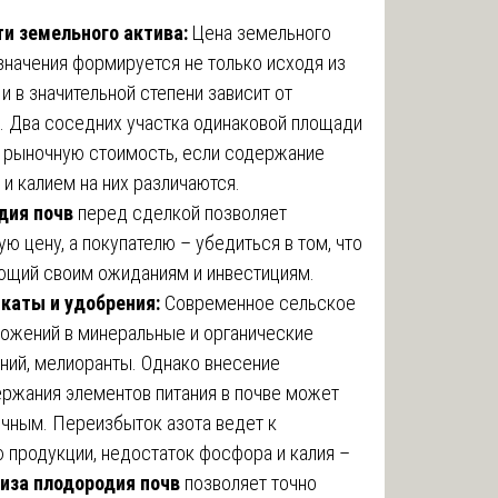
и земельного актива:
Цена земельного
значения формируется не только исходя из
и в значительной степени зависит от
. Два соседних участка одинаковой площади
и рыночную стоимость, если содержание
и калием на них различаются.
дия почв
перед сделкой позволяет
 цену, а покупателю – убедиться в том, что
ующий своим ожиданиям и инвестициям.
икаты и удобрения:
Современное сельское
ложений в минеральные и органические
ний, мелиоранты. Однако внесение
ержания элементов питания в почве может
чным. Переизбыток азота ведет к
ю продукции, недостаток фосфора и калия –
иза плодородия почв
позволяет точно