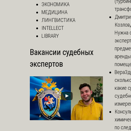
(турбин
ЭКОНОМИКА
трансф
МЕДИЦИНА
Дмитри
ЛИНГВИСТИКА
Козлов
INTELLECT
Нужна 
LIBRARY
эксперт
предме
Вакансии судебных
аренды
экспертов
помеще.
Вера
Зд
сколько
какие 
судебн
измерен
Консул
химиче
по сле