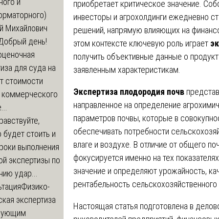
ного и
приобретает критическое значение. Соб
орматорного)
инвесторы и агрохолдинги ежедневно с
й Михайлович
решений, напрямую влияющих на финансо
Добрый день!
этом контексте ключевую роль играет
эк
оценочная
получить объективные данные о продукт
иза для суда на
заявленным характеристикам.
т стоимости
Экспертиза плодородия почв
представ
 коммерческого
направленное на определение агрохимич
..
параметров почвы, которые в совокупно
равствуйте,
обеспечивать потребности сельскохозяй
 будет стоить и
влаге и воздухе. В отличие от общего по
сроки выполнения
фокусируется именно на тех показателя
ой экспертизы по
значение и определяют урожайность, кач
ию удар...
рентабельность сельскохозяйственного 
ьтация
Физико-
ская экспертиза
Настоящая статья подготовлена в делов
дующим