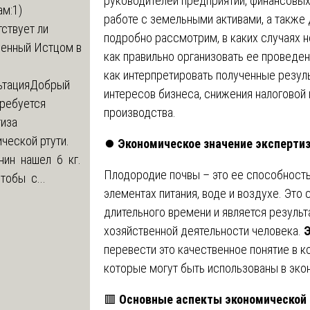
руководителей предприятий, финансовых
м:1)
работе с земельными активами, а также
ствует ли
подробно рассмотрим, в каких случаях
ленный Истцом в
как правильно организовать ее проведен
как интерпретировать полученные резул
ьтация
Добрый
интересов бизнеса, снижения налоговой
Требуется
производства.
тиза
ческой ртути.
⏺️
Экономическое значение экспертиз
нин нашел 6 кг.
Плодородие почвы – это ее способность
Чтобы с...
элементах питания, воде и воздухе. Это
длительного времени и является резуль
хозяйственной деятельности человека.
Э
перевести это качественное понятие в к
которые могут быть использованы в эко
🟥
Основные аспекты экономической 