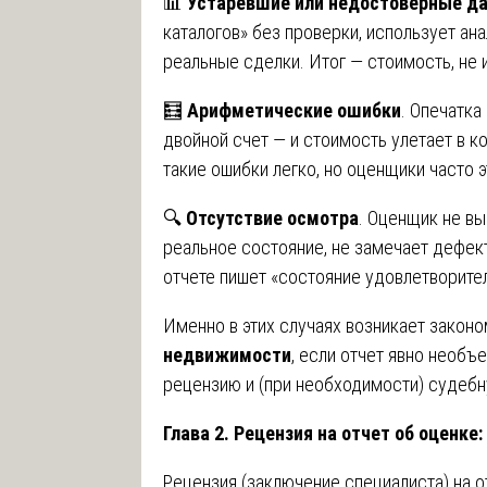
📊
Устаревшие или недостоверные д
каталогов» без проверки, использует ана
реальные сделки. Итог — стоимость, не
🧮
Арифметические ошибки
. Опечатка
двойной счет — и стоимость улетает в к
такие ошибки легко, но оценщики часто э
🔍
Отсутствие осмотра
. Оценщик не вы
реальное состояние, не замечает дефект
отчете пишет «состояние удовлетворител
Именно в этих случаях возникает закон
недвижимости
, если отчет явно необ
рецензию и (при необходимости) судебн
Глава 2. Рецензия на отчет об оценке:
Рецензия (заключение специалиста) на о