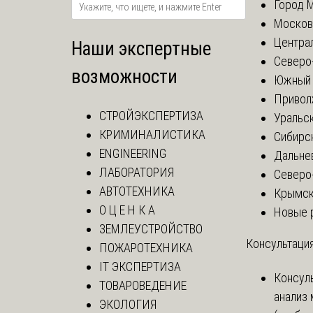
Город 
Москов
Центра
Наши экспертные
Северо
возможности
Южный 
Привол
СТРОЙЭКСПЕРТИЗА
Уральск
КРИМИНАЛИСТИКА
Сибирс
ENGINEERING
Дальне
ЛАБОРАТОРИЯ
Северо
АВТОТЕХНИКА
Крымск
О Ц Е Н К А
Новые 
ЗЕМЛЕУСТРОЙСТВО
Консультация
ПОЖАРОТЕХНИКА
IT ЭКСПЕРТИЗА
Консул
ТОВАРОВЕДЕНИЕ
анализ
ЭКОЛОГИЯ