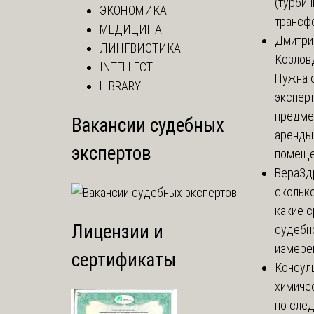
(турбин
ЭКОНОМИКА
трансф
МЕДИЦИНА
Дмитри
ЛИНГВИСТИКА
Козлов
INTELLECT
Нужна 
LIBRARY
эксперт
предме
Вакансии судебных
аренды
экспертов
помеще.
Вера
Зд
сколько
какие 
Лицензии и
судебн
измерен
сертификаты
Консул
химиче
по сле