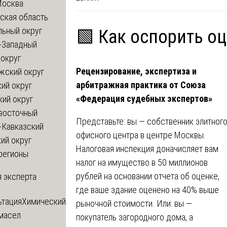
Москва
ская область
льный округ
🟩 Как оспорить о
-Западный
округ
Рецензирование, экспертиза и
жский округ
арбитражная практика от Союза
ий округ
«Федерация судебных экспертов»
кий округ
восточный
Представьте: вы — собственник элитног
-Кавказский
офисного центра в центре Москвы.
ий округ
Налоговая инспекция доначисляет вам
регионы
налог на имущество в 50 миллионов
рублей на основании отчета об оценке,
 эксперта
где ваше здание оценено на 40% выше
ьтация
Химический
рыночной стоимости. Или: вы —
 масел
покупатель загородного дома, а