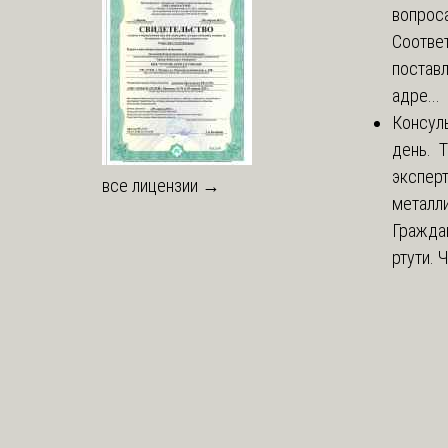
вопроса
Соответ
постав
адре...
Консул
день. 
экспер
все лицензии →
металли
Гражда
ртути. 