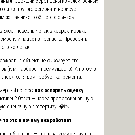
анные
. Оценщик берет цены из «электронных
логи из другого региона, игнорирует
 имеющая ничего общего с рынком.
 в Excel, неверный знак в корректировке,
осмос или падает в пропасть. Проверить
того не делают.
езжает на объект, не фиксирует его
ов (или, наоборот, преимуществ). А потом в
ьное», хотя дом требует капремонта.
омерный вопрос:
как оспорить оценку
ъективен? Ответ — через профессиональную
ую оценочную экспертизу. 🧠📉
 что это и почему она работает
тчет об оценке — это независимое научно-