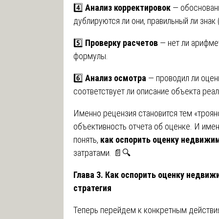
4️⃣
Анализ корректировок
— обоснованы
дублируются ли они, правильный ли знак 
5️⃣
Проверку расчетов
— нет ли арифме
формулы.
6️⃣
Анализ осмотра
— проводил ли оцен
соответствует ли описание объекта реал
Именно рецензия становится тем «троя
объективность отчета об оценке. И имен
понять,
как оспорить оценку недвижи
затратами. 📄🔍
Глава 3. Как оспорить оценку недви
стратегия
Теперь перейдем к конкретным действия