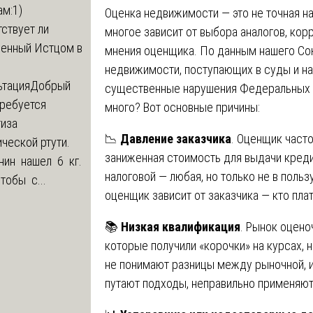
м:1)
Оценка недвижимости — это не точная нау
ствует ли
многое зависит от выбора аналогов, кор
ленный Истцом в
мнения оценщика. По данным нашего Сою
недвижимости, поступающих в суды и на
ьтация
Добрый
существенные нарушения Федеральных с
Требуется
много? Вот основные причины:
тиза
📉
Давление заказчика
. Оценщик часто
ческой ртути.
заниженная стоимость для выдачи креди
нин нашел 6 кг.
налоговой — любая, но только не в поль
Чтобы с...
оценщик зависит от заказчика — кто плат
📚
Низкая квалификация
. Рынок оцено
которые получили «корочки» на курсах, н
не понимают разницы между рыночной, 
путают подходы, неправильно применяют