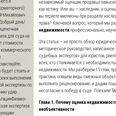
ного и
независимый оценщик продавца завысил 
орматорного)
как истину. Или: вы — наследник, а оцен
й Михайлович
вы теряете миллионы при разделе наслед
Добрый день!
права? Ключевой вопрос, который мы ра
оценочная
недвижимости
профессионально, научно
иза для суда на
Эта статья — не просто обзор юридичес
т стоимости
методическое руководство, написанное
 коммерческого
судебных экспертов» для юристов, риел
..
всех, кто сталкивается с необходимост
равствуйте,
недвижимости. Мы разберем 15 глав, пр
 будет стоить и
практики, опишем виды смежных объекто
сроки выполнения
выполнять рецензирование, и дадим поша
ой экспертизы по
несогласие в победу в суде. Поехали! 
ию удар...
ьтация
Физико-
Глава 1. Почему оценка недвижимости
ская экспертиза
необъективности
дующим