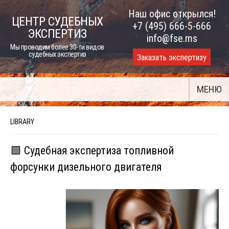
Skip
Наш офис открылся!
ЦЕНТР СУДЕБНЫХ
to
+7 (495) 666-5-666
ЭКСПЕРТИЗ
content
info@fse.ms
Мы проводим более 30-ти видов
судебных экспертиз
Заказать экспертизу
МЕНЮ
LIBRARY
🟩 Судебная экспертиза топливной
форсунки дизельного двигателя