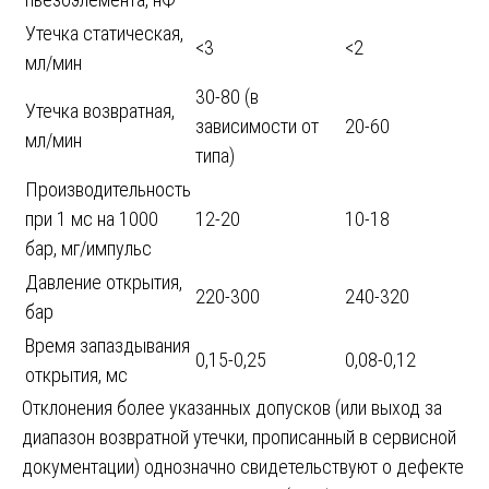
Утечка статическая,
<3
<2
мл/мин
30-80 (в
Утечка возвратная,
зависимости от
20-60
мл/мин
типа)
Производительность
при 1 мс на 1000
12-20
10-18
бар, мг/импульс
Давление открытия,
220-300
240-320
бар
Время запаздывания
0,15-0,25
0,08-0,12
открытия, мс
Отклонения более указанных допусков (или выход за
диапазон возвратной утечки, прописанный в сервисной
документации) однозначно свидетельствуют о дефекте