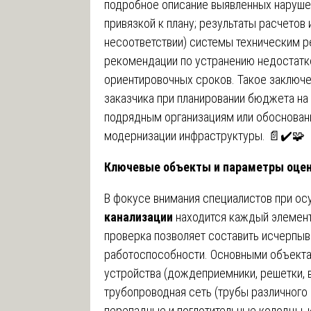
подробное описание выявленных наруше
привязкой к плану; результаты расчетов 
несоответствии) системы техническим р
рекомендации по устранению недостатко
ориентировочных сроков. Такое заключ
заказчика при планировании бюджета на
подрядным организациям или обоснован
модернизации инфраструктуры. 📄✔️🧩
Ключевые объекты и параметры оцен
В фокусе внимания специалистов при о
канализации
находится каждый элемент
проверка позволяет составить исчерпы
работоспособности. Основными объекта
устройства (дождеприемники, решетки, 
трубопроводная сеть (трубы различного 
перепадные и поглотительные колодцы, 