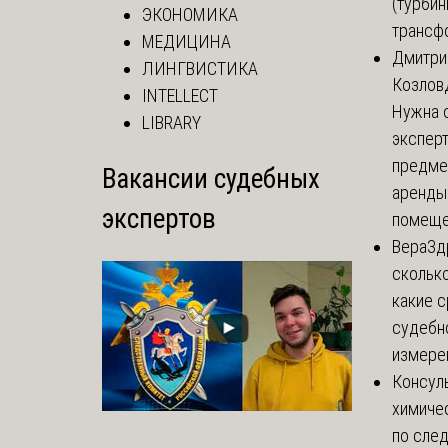
(турбин
ЭКОНОМИКА
трансф
МЕДИЦИНА
Дмитри
ЛИНГВИСТИКА
Козлов
INTELLECT
Нужна 
LIBRARY
эксперт
предме
Вакансии судебных
аренды
экспертов
помеще.
Вера
Зд
сколько
какие 
судебн
измерен
Консул
химиче
по сле