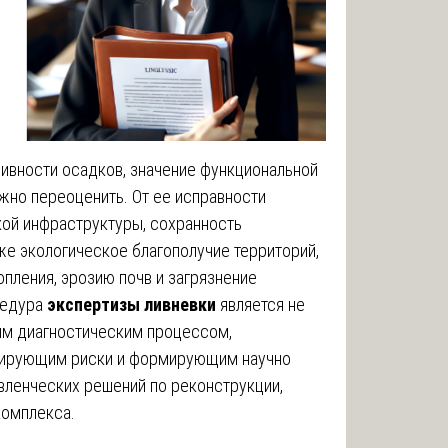
вности осадков, значение функциональной
жно переоценить. От ее исправности
кой инфраструктуры, сохранность
же экологическое благополучие территорий,
пления, эрозию почв и загрязнение
цедура
экспертизы ливневки
является не
им диагностическим процессом,
зирующим риски и формирующим научно
вленческих решений по реконструкции,
комплекса.