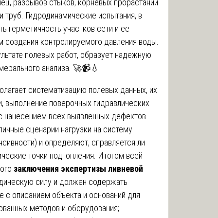
ец, разрывов стыков, корневых прорастаний
и труб. Гидродинамические испытания, в
ь герметичность участков сети и ее
м создания контролируемого давления воды.
ультате полевых работ, образует надежную
мерального анализа. 🚀📹💧
олагает систематизацию полевых данных, их
и, выполнение поверочных гидравлических
с нанесением всех выявленных дефектов.
личные сценарии нагрузки на систему
нсивности) и определяют, справляется ли
ческие точки подтопления. Итогом всей
ного
заключения экспертизы ливневой
идическую силу и должен содержать
 с описанием объекта и оснований для
ованных методов и оборудования;