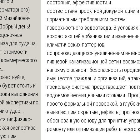
ного и
состояния, эффективности и
орматорного)
соответствия проектной документации и
й Михайлович
нормативным требованиям систем
Добрый день!
поверхностного водоотвода. В условиях
оценочная
возрастающей урбанизации и изменения
иза для суда на
климатических паттернов,
т стоимости
сопровождающихся увеличением интенси
 коммерческого
ливневой канализационной сети невозмо
..
напрямую зависит безопасность городс
равствуйте,
имущества граждан и организаций, а так
 будет стоить и
поскольку система предотвращает подто
сроки выполнения
водоемов неочищенными стоками. Про
ой экспертизы по
просто формальной проверкой, а глубок
ию удар...
выявляющим скрытые дефекты, прогно
ьтация
Физико-
обоснованную основу для принятия упра
ская экспертиза
ремонту или оптимизации работы всего 
дующим