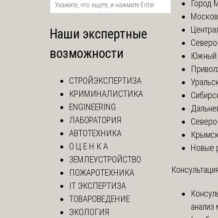
Город 
Москов
Центра
Наши экспертные
Северо
возможности
Южный 
Привол
СТРОЙЭКСПЕРТИЗА
Уральск
КРИМИНАЛИСТИКА
Сибирс
ENGINEERING
Дальне
ЛАБОРАТОРИЯ
Северо
АВТОТЕХНИКА
Крымск
О Ц Е Н К А
Новые 
ЗЕМЛЕУСТРОЙСТВО
Консультация
ПОЖАРОТЕХНИКА
IT ЭКСПЕРТИЗА
Консул
ТОВАРОВЕДЕНИЕ
анализ
ЭКОЛОГИЯ