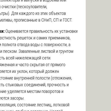
 очистки (пескоуловители,
тры). Для каждого из этих объектов
мативы, прописанные в СНиП, СП и ГОСТ.
ки:
Оценивается правильность их установки
лостность решеток и самих приемников,
 полнота отвода воды с поверхности, а
и песком. Заваленные листвой и грунтом
сть всей нижележащей сети.
яженная и часто скрытая от прямого
яется их уклон, который должен
стояние внутренней полости (отложения,
сть стыковых соединений, прочность и
ание уделяется местам поворотов и
уются засоры.
золяция, состояние лестниц, лотковой