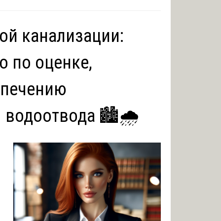
ой канализации:
о по оценке,
спечению
 водоотвода 🏙️🌧