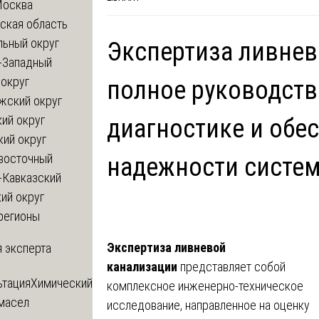
Москва
ская область
льный округ
Экспертиза ливнев
-Западный
округ
полное руководств
жский округ
ий округ
диагностике и обе
кий округ
восточный
надежности систем
-Кавказский
ий округ
регионы
Экспертиза ливневой
 эксперта
канализации
представляет собой
ьтация
Химический
комплексное инженерно-техническое
 масел
исследование, направленное на оценку