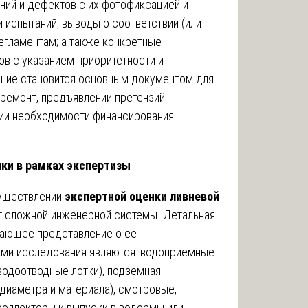
ний и дефектов с их фотофиксацией и
и испытаний; выводы о соответствии (или
егламентам; а также конкретные
в с указанием приоритетности и
ение становится основным документом для
 ремонт, предъявлении претензий
ии необходимости финансирования
ки в рамках экспертизы
существлении
экспертной оценки ливневой
 сложной инженерной системы. Детальная
вающее представление о ее
ми исследования являются: водоприемные
водоотводные лотки), подземная
диаметра и материала), смотровые,
коллекторы и выпуски в водоемы или