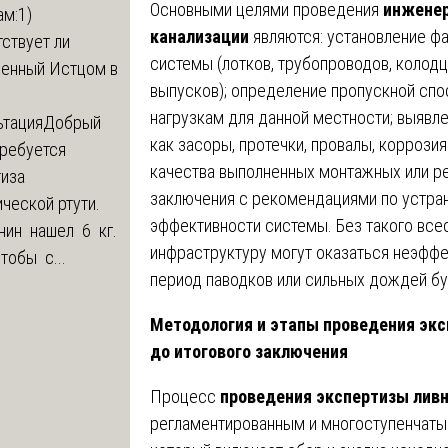
Основными целями проведения
инженер
м:1)
канализации
являются: установление ф
ствует ли
системы (лотков, трубопроводов, колодц
ленный Истцом в
выпусков); определение пропускной спо
нагрузкам для данной местности; выявле
ьтация
Добрый
как засоры, протечки, провалы, коррози
Требуется
качества выполненных монтажных или ре
тиза
заключения с рекомендациями по устра
ческой ртути.
эффективности системы. Без такого все
нин нашел 6 кг.
инфраструктуру могут оказаться неэффе
Чтобы с...
период паводков или сильных дождей бу
Методология и этапы проведения экс
до итогового заключения
Процесс
проведения экспертизы ливн
регламентированным и многоступенчатым.