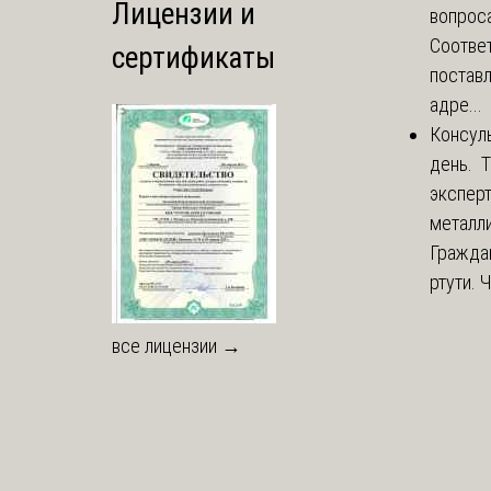
Лицензии и
вопроса
Соответ
сертификаты
постав
адре...
Консул
день. 
экспер
металли
Гражда
ртути. 
все лицензии →