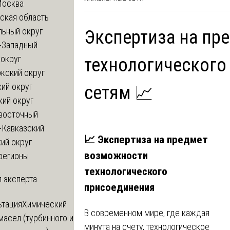
Москва
ская область
льный округ
Экспертиза на пр
-Западный
округ
технологического
жский округ
ий округ
сетям 📈
кий округ
восточный
-Кавказский
📈 Экспертиза на предмет
ий округ
возможности
регионы
технологического
 эксперта
присоединения
ьтация
Химический
В современном мире, где каждая
масел (турбинного и
минута на счету, технологическое