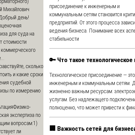
орматорного)
присоединение к инженерным и
й Михайлович
коммунальным сетям становится крит
Добрый день!
предприятий. От этого процесса завис
оценочная
ведения бизнеса. Понимание всех аспе
иза для суда на
стабильности
т стоимости
 коммерческого
..
🔑 Что такое технологическое
равствуйте, сколько
тоить и какие сроки
Технологическое присоединение — это
ения судебной
инженерным и коммунальным сетям. Дл
тизы по измерению
жизненно важным ресурсам: электроэн
услугам. Без надлежащего подключени
ьтация
Физико-
полноценно, что может привести к фи
кая экспертиза по
щим вопросам:1)
🏢 Важность сетей для бизнес
ствует ли