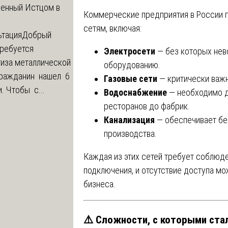
ленный Истцом в
Коммерческие предприятия в России 
сетям, включая:
ьтация
Добрый
Требуется
Электросети
— без которых не
тиза металлической
оборудованию.
 Гражданин нашел 6
Газовые сети
— критически важн
и. Чтобы с...
Водоснабжение
— необходимо д
ресторанов до фабрик.
Канализация
— обеспечивает бе
производства.
Каждая из этих сетей требует соблюд
подключения, и отсутствие доступа м
бизнеса.
⚠️ Сложности, с которыми ст