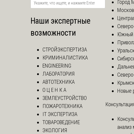
Город 
Москов
Центра
Наши экспертные
Северо
возможности
Южный 
Привол
СТРОЙЭКСПЕРТИЗА
Уральск
КРИМИНАЛИСТИКА
Сибирс
ENGINEERING
Дальне
ЛАБОРАТОРИЯ
Северо
АВТОТЕХНИКА
Крымск
О Ц Е Н К А
Новые 
ЗЕМЛЕУСТРОЙСТВО
Консультация
ПОЖАРОТЕХНИКА
IT ЭКСПЕРТИЗА
Консул
ТОВАРОВЕДЕНИЕ
анализ 
ЭКОЛОГИЯ