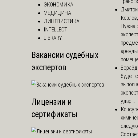
трансф
ЭКОНОМИКА
Дмитри
МЕДИЦИНА
Козлов
ЛИНГВИСТИКА
Нужна 
INTELLECT
эксперт
LIBRARY
предме
аренды
Вакансии судебных
помеще.
экспертов
Вера
Зд
будет с
выполн
экспер
Лицензии и
удар...
Консул
сертификаты
химичес
следую
Соответ