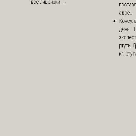
все лицензии →
постав
адре...
Консул
день. 
экспер
ртути.
кг. ртут