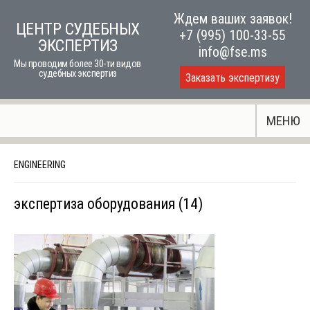
Skip
Ждем ваших заявок!
ЦЕНТР СУДЕБНЫХ
to
+7 (995) 100-33-55
ЭКСПЕРТИЗ
content
info@fse.ms
Мы проводим более 30-ти видов
судебных экспертиз
Заказать экспертизу
МЕНЮ
ENGINEERING
экспертиза оборудования (14)