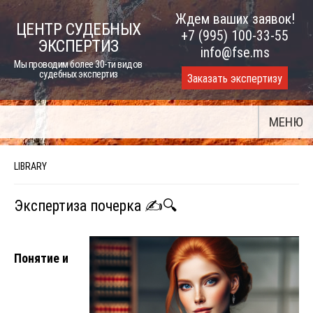
Skip
Ждем ваших заявок!
ЦЕНТР СУДЕБНЫХ
to
+7 (995) 100-33-55
ЭКСПЕРТИЗ
content
info@fse.ms
Мы проводим более 30-ти видов
судебных экспертиз
Заказать экспертизу
МЕНЮ
LIBRARY
Экспертиза почерка ✍️🔍
Понятие и