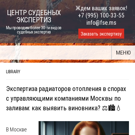
Skip
Ждем ваших заявок!
ЦЕНТР СУДЕБНЫХ
to
+7 (995) 100-33-55
ЭКСПЕРТИЗ
content
info@fse.ms
Мы проводим более 30-ти видов
судебных экспертиз
Заказать экспертизу
МЕНЮ
LIBRARY
Экспертиза радиаторов отопления в спорах
с управляющими компаниями Москвы по
заливам: как выявить виновника? ⚖️🏙️💧
В Москве