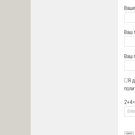
Ваше
Ваш 
Ваш 
Я 
поли
2
+
4
=