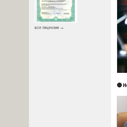
все лицензии →
🔴 Н