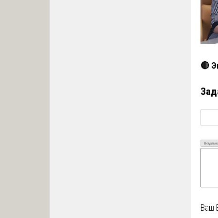
🔴 Э
Зад
Визуально
Ваш 