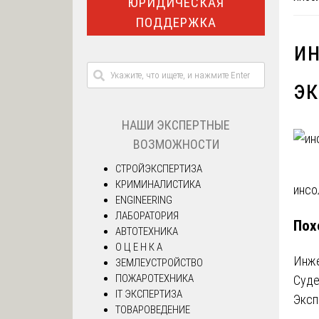
ЮРИДИЧЕСКАЯ
ПОДДЕРЖКА
ин
эк
НАШИ ЭКСПЕРТНЫЕ
ВОЗМОЖНОСТИ
СТРОЙЭКСПЕРТИЗА
КРИМИНАЛИСТИКА
На
инсо
ENGINEERING
ЛАБОРАТОРИЯ
по
Пох
АВТОТЕХНИКА
за
О Ц Е Н К А
Инже
ЗЕМЛЕУСТРОЙСТВО
ПОЖАРОТЕХНИКА
Суде
IT ЭКСПЕРТИЗА
Эксп
ТОВАРОВЕДЕНИЕ