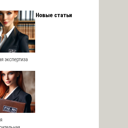
Новые статьи
ая экспертиза
я
оительная