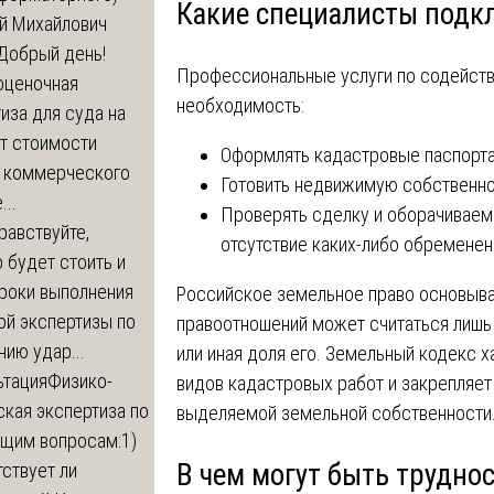
Какие специалисты подк
й Михайлович
Добрый день!
Профессиональные услуги по содейст
оценочная
необходимость:
иза для суда на
т стоимости
Оформлять кадастровые паспорта
 коммерческого
Готовить недвижимую собственно
..
Проверять сделку и оборачиваем
равствуйте,
отсутствие каких-либо обременен
 будет стоить и
сроки выполнения
Российское земельное право основывае
ой экспертизы по
правоотношений может считаться лишь 
ию удар...
или иная доля его. Земельный кодекс х
ьтация
Физико-
видов кадастровых работ и закрепля
кая экспертиза по
выделяемой земельной собственности
щим вопросам:1)
В чем могут быть трудно
ствует ли