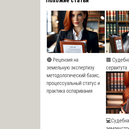
Похожие статьи
записям
🔴 Рецензия на
🟥 Судебн
земельную экспертизу:
сервитута
методологический базис,
процессуальный статус и
практика оспаривания
💻Судебна
землеустр