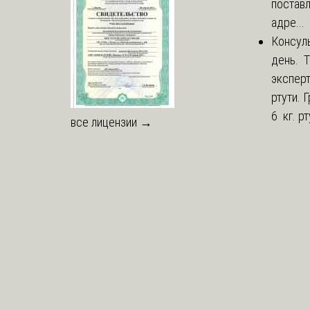
постав
адре...
Консул
день. 
экспер
ртути.
6 кг. рт
все лицензии →