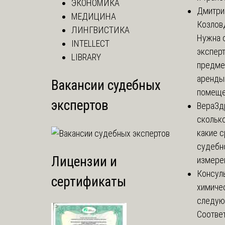
ЭКОНОМИКА
Дмитри
МЕДИЦИНА
Козлов
ЛИНГВИСТИКА
Нужна 
INTELLECT
эксперт
LIBRARY
предме
аренды
Вакансии судебных
помеще.
экспертов
Вера
Зд
сколько
какие 
судебн
Лицензии и
измерен
Консул
сертификаты
химичес
следую
Соответ