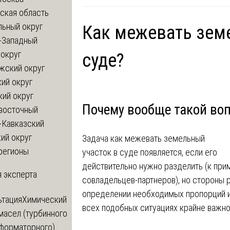
ская область
льный округ
Как межевать зем
-Западный
округ
суде?
жский округ
ий округ
кий округ
Почему вообще такой воп
восточный
-Кавказский
ий округ
Задача как межевать земельный
регионы
участок в суде появляется, если его
действительно нужно разделить (к при
 эксперта
совладельцев-партнеров), но стороны 
определении необходимых пропорций и
ьтация
Химический
всех подобных ситуациях крайне важн
масел (турбинного
сформаторного)