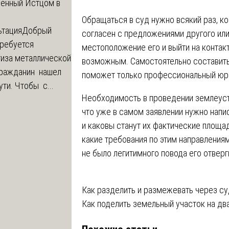
ленный Истцом в
Обращаться в суд нужно всякий раз, ко
ьтация
Добрый
согласен с предложениями другого или
Требуется
местоположение его и выйти на контак
тиза металлической
возможным. Самостоятельно составит
 Гражданин нашел
поможет только профессиональный юр
ути. Чтобы с...
Необходимость в проведении землеуст
что уже в самом заявлении нужно напис
и каковы станут их фактические площа
какие требования по этим направления
не было легитимного повода его отверг
Навигация
Как разделить и размежевать через с
Как поделить земельный участок на дв
по