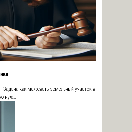
чика
т Задача как межевать земельный участок в
но нуж…