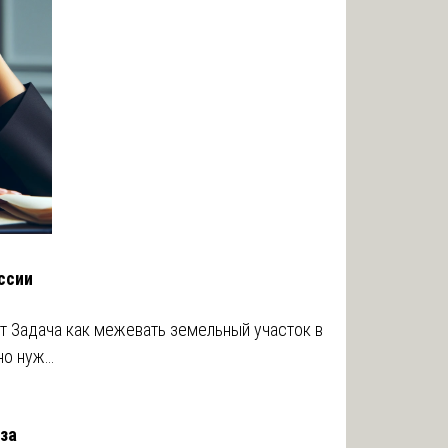
ссии
т Задача как межевать земельный участок в
но нуж…
за