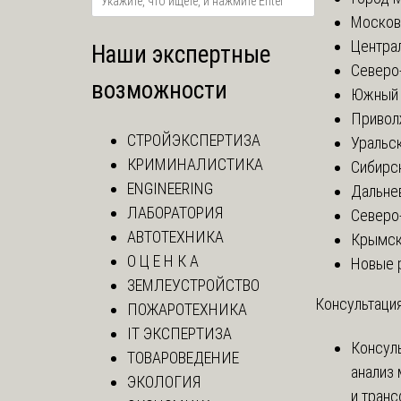
Москов
Центра
Наши экспертные
Северо
возможности
Южный 
Привол
СТРОЙЭКСПЕРТИЗА
Уральск
КРИМИНАЛИСТИКА
Сибирс
ENGINEERING
Дальне
ЛАБОРАТОРИЯ
Северо
АВТОТЕХНИКА
Крымск
О Ц Е Н К А
Новые 
ЗЕМЛЕУСТРОЙСТВО
Консультация
ПОЖАРОТЕХНИКА
IT ЭКСПЕРТИЗА
Консул
ТОВАРОВЕДЕНИЕ
анализ 
ЭКОЛОГИЯ
и тран