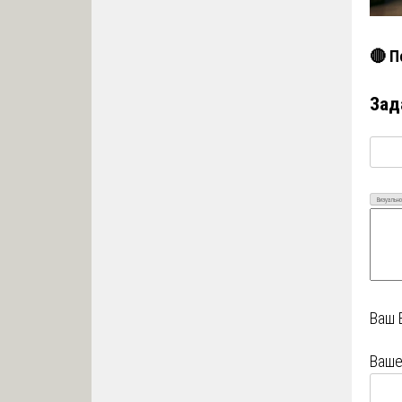
🔴 П
Зад
Визуально
Ваш 
Ваше