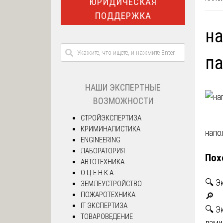
ЮРИДИЧЕСКАЯ
ПОДДЕРЖКА
на
па
НАШИ ЭКСПЕРТНЫЕ
ВОЗМОЖНОСТИ
СТРОЙЭКСПЕРТИЗА
КРИМИНАЛИСТИКА
На
напо
ENGINEERING
ЛАБОРАТОРИЯ
по
Пох
АВТОТЕХНИКА
за
О Ц Е Н К А
🔍 Э
ЗЕМЛЕУСТРОЙСТВО
ПОЖАРОТЕХНИКА
🔎
IT ЭКСПЕРТИЗА
🔍 Э
ТОВАРОВЕДЕНИЕ
лами