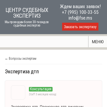
Skip
Ждем ваших заявок!
ЦЕНТР СУДЕБНЫХ
to
+7 (995) 100-33-55
ЭКСПЕРТИЗ
content
info@fse.ms
Мы проводим более 30-ти видов
судебных экспертиз
Заказать экспертизу
МЕНЮ
← Вопросы экспертам
Экспертиза дтп
Консультация
Staff
5 месяцев назад
Экспертиза дтп. Произошло дтп, виновник