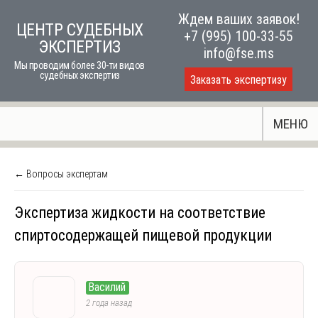
Skip
Ждем ваших заявок!
ЦЕНТР СУДЕБНЫХ
to
+7 (995) 100-33-55
ЭКСПЕРТИЗ
content
info@fse.ms
Мы проводим более 30-ти видов
судебных экспертиз
Заказать экспертизу
МЕНЮ
← Вопросы экспертам
Экспертиза жидкости на соответствие
спиртосодержащей пищевой продукции
Василий
2 года назад