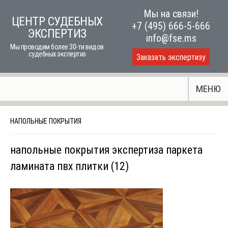
Skip
Мы на связи!
ЦЕНТР СУДЕБНЫХ
to
+7 (495) 666-5-666
ЭКСПЕРТИЗ
content
info@fse.ms
Мы проводим более 30-ти видов
судебных экспертиз
Заказать экспертизу
МЕНЮ
НАПОЛЬНЫЕ ПОКРЫТИЯ
напольные покрытия экспертиза паркета
ламината пвх плитки (12)