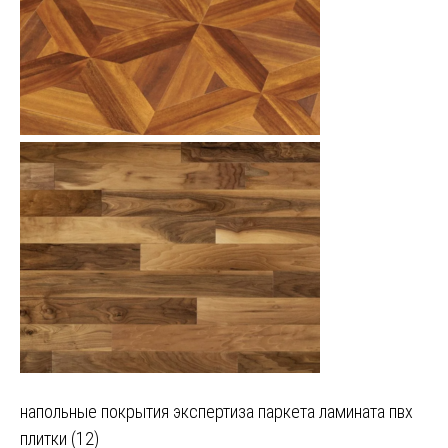
Навигация
напольные покрытия экспертиза паркета ламината пвх
плитки (12)