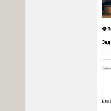
🔴 П
Зад
Визуально
Ваш 