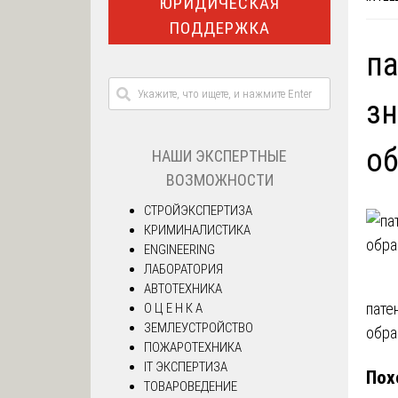
ЮРИДИЧЕСКАЯ
ПОДДЕРЖКА
па
зн
об
НАШИ ЭКСПЕРТНЫЕ
ВОЗМОЖНОСТИ
СТРОЙЭКСПЕРТИЗА
КРИМИНАЛИСТИКА
ENGINEERING
ЛАБОРАТОРИЯ
АВТОТЕХНИКА
На
пате
О Ц Е Н К А
ЗЕМЛЕУСТРОЙСТВО
обра
по
ПОЖАРОТЕХНИКА
IT ЭКСПЕРТИЗА
Пох
за
ТОВАРОВЕДЕНИЕ