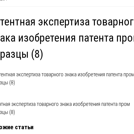
тентная экспертиза товарно
ака изобретения патента пр
разцы (8)
вигация
нтная экспертиза товарного знака изобретения патента пром
зцы (8)
ожие статьи
писям