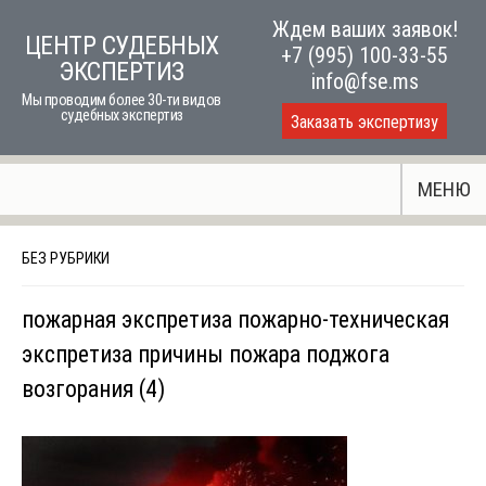
Skip
Ждем ваших заявок!
ЦЕНТР СУДЕБНЫХ
to
+7 (995) 100-33-55
ЭКСПЕРТИЗ
content
info@fse.ms
Мы проводим более 30-ти видов
судебных экспертиз
Заказать экспертизу
МЕНЮ
БЕЗ РУБРИКИ
пожарная экспретиза пожарно-техническая
экспретиза причины пожара поджога
возгорания (4)